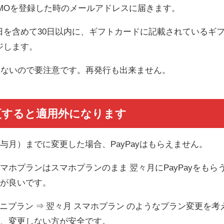
INEMOを登録した時のメールアドレスに届きます。
取日を含めて30日以内に、ギフトカードに記載されているギ
ージします。
きないので要注意です。再発行も出来ません。
更すると適用外になります
与月）までに変更した場合、PayPayはもらえません。
ホプランはスマホプランのまま 翌々月にPayPayをもら
方が良いです。
 ミニプラン ⇒ 翌々月 スマホプラン のようなプラン変更を考
が、変更しない方が安全です。