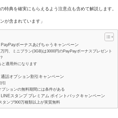
ンの特典を確実にもらえるよう注意点も含めて解説します。
ョンが含まれています」
① PayPayボーナスあげちゃうキャンペーン
1万円、ミニプラン(3GB)は3000円のPayPayボーナスプレゼント
は？
ると適用外になります
ン② 通話オプション割引キャンペーン
割引
オプションの無料期間には条件がある
③ LINEスタンプ プレミアム ポイントバックキャンペーン
Eスタンプ900万種類以上が実質無料