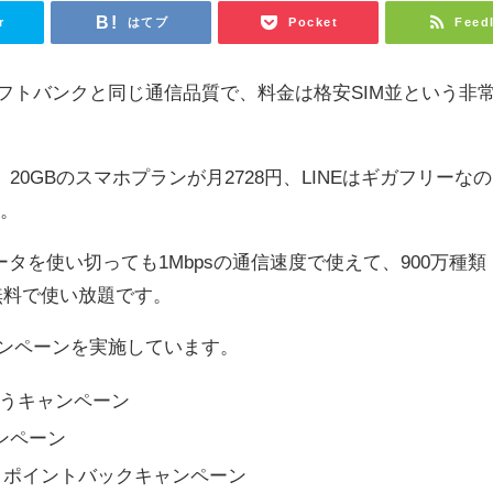
r
はてブ
Pocket
Feed
ソフトバンクと同じ通信品質で、料金は格安SIM並という非
。
、20GBのスマホプランが月2728円、LINEはギガフリーなの
す。
ータを使い切っても1Mbpsの通信速度で使えて、900万種類
無料で使い放題です。
ャンペーンを実施しています。
ゃうキャンペーン
ンペーン
ム ポイントバックキャンペーン