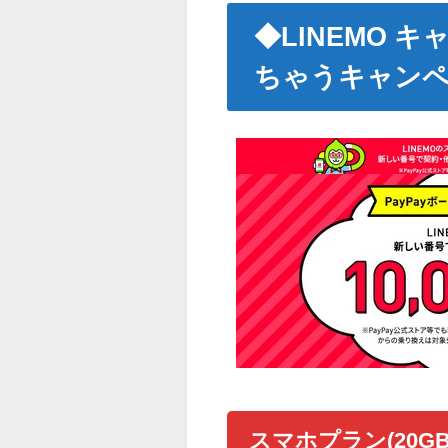
◆L
INEMO 
ちゃうキャン
スマホプラン(20GB